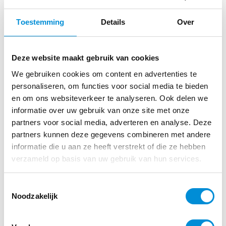
Toestemming
Details
Over
Deze website maakt gebruik van cookies
We gebruiken cookies om content en advertenties te
personaliseren, om functies voor social media te bieden
en om ons websiteverkeer te analyseren. Ook delen we
informatie over uw gebruik van onze site met onze
partners voor social media, adverteren en analyse. Deze
EEN SENSATIONELE SPORT- EN
partners kunnen deze gegevens combineren met andere
WELLNESSBELEVING
informatie die u aan ze heeft verstrekt of die ze hebben
verzameld op basis van uw gebruik van hun services.
Geniet van elk bezoek
Toestemmingsselectie
Waarom Azzurro?
Noodzakelijk